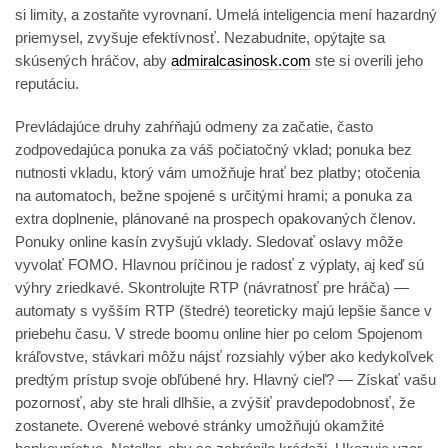
si limity, a zostaňte vyrovnaní. Umelá inteligencia mení hazardný
priemysel, zvyšuje efektívnosť. Nezabudnite, opýtajte sa
skúsených hráčov, aby
admiralcasinosk.com
ste si overili jeho
reputáciu.
Prevládajúce druhy zahŕňajú odmeny za začatie, často
zodpovedajúca ponuka za váš počiatočný vklad; ponuka bez
nutnosti vkladu, ktorý vám umožňuje hrať bez platby; otočenia
na automatoch, bežne spojené s určitými hrami; a ponuka za
extra doplnenie, plánované na prospech opakovaných členov.
Ponuky online kasín zvyšujú vklady. Sledovať oslavy môže
vyvolať FOMO. Hlavnou príčinou je radosť z výplaty, aj keď sú
výhry zriedkavé. Skontrolujte RTP (návratnosť pre hráča) —
automaty s vyšším RTP (štedré) teoreticky majú lepšie šance v
priebehu času. V strede boomu online hier po celom Spojenom
kráľovstve, stávkari môžu nájsť rozsiahly výber ako kedykoľvek
predtým prístup svoje obľúbené hry. Hlavný cieľ? — Získať vašu
pozornosť, aby ste hrali dlhšie, a zvýšiť pravdepodobnosť, že
zostanete. Overené webové stránky umožňujú okamžité