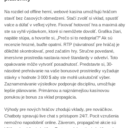
Na rozdiel od offline herní, webové kasína umožňujú hráčom
staviť bez časových obmedzení. Stačí zvoliť si vklad, spustiť
valce a dúfať v veľkej výhre. Fixovať hotovosť hra a maximá aby
ste sa vyhli výdavkom, ktoré si nemôžete dovoliť. Grafika žiari,
napätie stúpa, a hovoríte si, „Prečo si to nedopriať?” Ak sú
recenzie hrozné, buďte opatrní. RTP (návratnosť pre hráča) je
dôležité skontrolovať, pred začatím hry. Stručne povedané,
imersívne prostredia nastavia nové štandardy v odvetví. Toto
opakovanie môže vytvoriť posadnutosť. Predstavte si, 30-
násobné prehrávanie na vaše bonusové prostriedky vyžaduje
stávky v hodnote 3 000 $ aby ste mohli uskutočniť výber.
Zaznamenávanie výsledkov podporuje disciplínu, umožňuje
lepšie plánovanie. Primárnou a najznámejšou kasínovou
ponukou je bonus za vklad propagácia.
Výhody pre nových hráčov zhodujú vklady, pre nováčikov.
Chatboty spravujú live chat s prístupom 24/7. Pocit vzrušenia
nemožno napodobniť online. Záverom, propagačné akcie sú